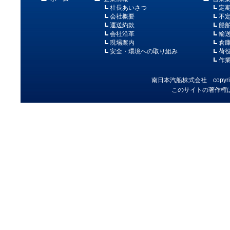
社長あいさつ
定
会社概要
不
運送約款
船
会社沿革
輸
現場案内
倉
安全・環境への取り組み
荷
作
南日本汽船株式会社 copyright MK
このサイトの著作権